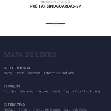
publicado em 03/08/2026
PRÉ TAF SINDGUARDAS-SP
MAPA DE LINKS
INSTITUCIONAL
Nossa História
Diretoria
Estatuto do Sindicato
SERVIÇOS
Colônias
Educação
Parques
Saúde
Seg. de Vida / Aux. Funeral
INTERATIVO
Notícias
Boletins
Agenda de Eventos
Galeria de fotos