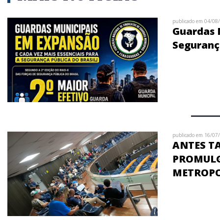
publicado em 04/08
Guardas M
Segurança
publicado em 16/07
ANTES T
PROMULGA
METROP