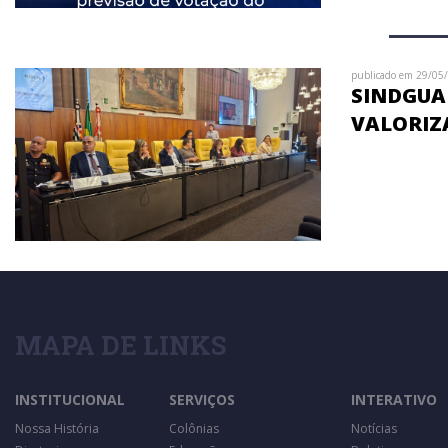
publicado em 29/05
SINDGUAR
VALORIZ
MAPA DE LINKS
INSTITUCIONAL
SERVIÇOS
INTERATIVO
Nossa História
Colônias
Notícias