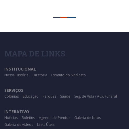
MAPA DE LINKS
INSTITUCIONAL
Nossa História
Diretoria
Estatuto do Sindicato
SERVIÇOS
Colônias
Educação
Parques
Saúde
Seg. de Vida / Aux. Funeral
INTERATIVO
Notícias
Boletins
Agenda de Eventos
Galeria de fotos
Galeria de vídeos
Links Úteis