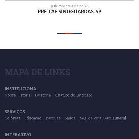
publicado em 03/08/2026
PRÉ TAF SINDGUARDAS-SP
MAPA DE LINKS
INSTITUCIONAL
Nossa História
Diretoria
Estatuto do Sindicato
SERVIÇOS
Colônias
Educação
Parques
Saúde
Seg. de Vida / Aux. Funeral
INTERATIVO