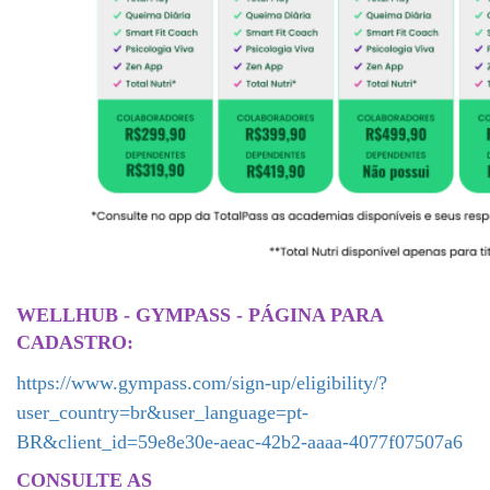
WELLHUB - GYMPASS - PÁGINA PARA
CADASTRO:
https://www.gympass.com/sign-up/eligibility/?
user_country=br&user_language=pt-
BR&client_id=59e8e30e-aeac-42b2-aaaa-4077f07507a6
CONSULTE AS